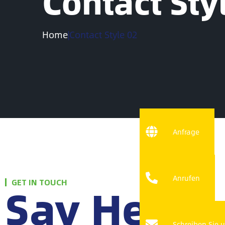
Contact Sty
Home
|
Contact Style 02
Anfrage
Anrufen
Say Hello:
GET IN TOUCH
Schreiben Sie 