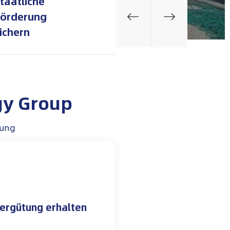
taatliche
Förderung
ichern​
gy Group
nung
ergütung erhalten