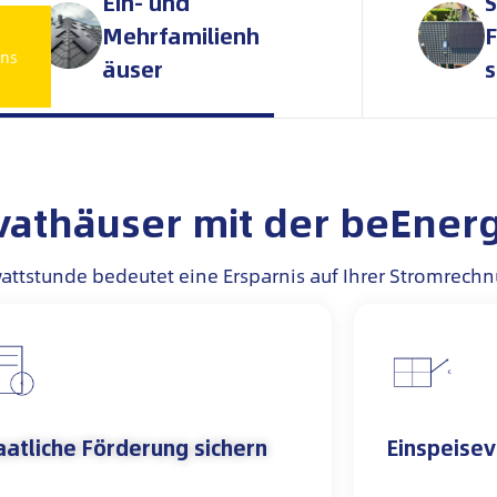
Ein- und
S
Mehrfamilienh
uns
äuser
s
ivathäuser mit der beEner
wattstunde bedeutet eine Ersparnis auf Ihrer Stromrech
aatliche Förderung sichern
Einspeisev