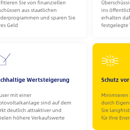
fitieren Sie von finanziellen
Überschüssi
schüssen aus staatlichen
ins öffentli
rderprogrammen und sparen Sie
erhalten daf
res Geld
festgelegte
chhaltige Wertsteigerung
Schutz vo
user mit einer
Minimieren 
otovoltaikanlage sind auf dem
durch Eige
kt deutlich attraktiver und
Sie langfris
zielen höhere Verkaufswerte
für Ihre Ene