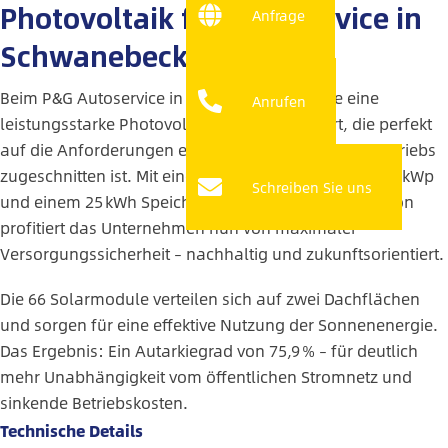
Photovoltaik für Autoservice in
Anfrage
Schwanebeck
Beim P&G Autoservice in Schwanebeck wurde eine
Anrufen
leistungsstarke Photovoltaikanlage installiert, die perfekt
auf die Anforderungen eines modernen Werkstattbetriebs
zugeschnitten ist. Mit einer Gesamtleistung von 29,37 kWp
Schreiben Sie uns
und einem 25 kWh Speicher inklusive Notstromfunktion
profitiert das Unternehmen nun von maximaler
Versorgungssicherheit – nachhaltig und zukunftsorientiert.
Die 66 Solarmodule verteilen sich auf zwei Dachflächen
und sorgen für eine effektive Nutzung der Sonnenenergie.
Das Ergebnis: Ein Autarkiegrad von 75,9 % – für deutlich
mehr Unabhängigkeit vom öffentlichen Stromnetz und
sinkende Betriebskosten.
Technische Details