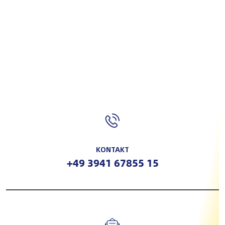
in Blankenburg:
Effiziente
Nachhaltige Energie
Solarenergie für ein
für ein
Einfamilienhaus in
Einfamilienhaus
Wulferstedt!
KONTAKT
+49 3941 67855 15