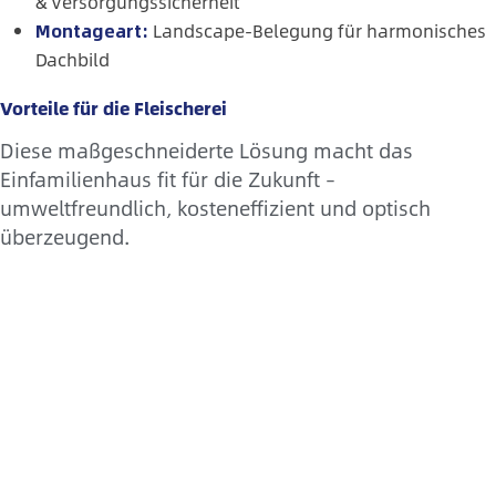
& Versorgungssicherheit
Montageart:
Landscape-Belegung für harmonisches
Dachbild
Vorteile für die Fleischerei
Diese maßgeschneiderte Lösung macht das
Einfamilienhaus fit für die Zukunft –
umweltfreundlich, kosteneffizient und optisch
überzeugend.
Baustart der 330 kWp Photovoltaik –
Investoranlage – Starkes Signal für grüne
Investments