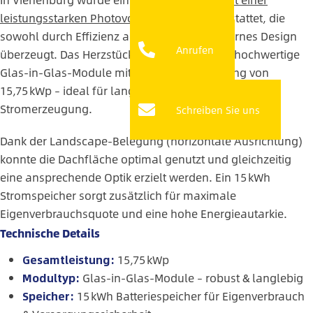
leistungsstarken Photovoltaikanlage
ausgestattet, die
sowohl durch Effizienz als auch durch modernes Design
Anrufen
überzeugt. Das Herzstück der Anlage bilden hochwertige
Glas-in-Glas-Module mit einer Gesamtleistung von
15,75 kWp – ideal für langlebige und nachhaltige
Stromerzeugung.
Schreiben Sie uns
Dank der Landscape-Belegung (horizontale Ausrichtung)
konnte die Dachfläche optimal genutzt und gleichzeitig
eine ansprechende Optik erzielt werden. Ein 15 kWh
Stromspeicher sorgt zusätzlich für maximale
Eigenverbrauchsquote und eine hohe Energieautarkie.
Technische Details
Gesamtleistung:
15,75 kWp
Modultyp:
Glas-in-Glas-Module – robust & langlebig
Speicher:
15 kWh Batteriespeicher für Eigenverbrauch